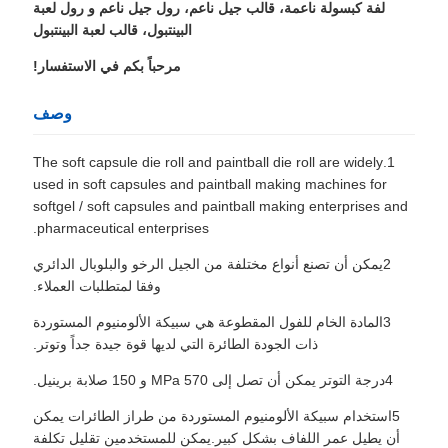
لفة كبسولة ناعمة، قالب جيل ناعم، رول جيل ناعم و رول لعبة
البينتبول، قالب لعبة البينتبول
مرحباً بكم في الاستفسار!
وصف
1.The soft capsule die roll and paintball die roll are widely
used in soft capsules and paintball making machines for
softgel / soft capsules and paintball making enterprises and
pharmaceutical enterprises.
2يمكن أن تصنع أنواع مختلفة من الجيل الرخو والبلوبال الدائري
وفقا لمتطلبات العملاء.
3المادة الخام للفول المقطوعة هي سبيكة الألومنيوم المستوردة
ذات الجودة الطائرة التي لديها قوة جيدة جداً وتوتر.
4درجة التوتر يمكن أن تصل إلى 570 MPa و 150 صلابة برينيل.
5استخدام سبيكة الألومنيوم المستوردة من طراز الطائرات يمكن
أن يطيل عمر اللفاف بشكل كبير.يمكن للمستخدمين تقليل تكلفة