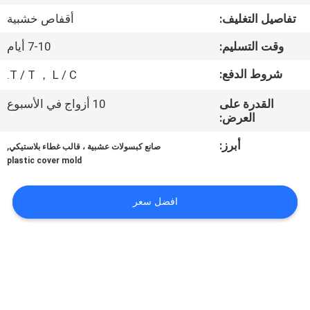
المصنع
تفاصيل التغليف:
أقفاص خشبية
وقت التسليم:
7-10 أيام
مراقبة
الجودة
شروط الدفع:
T / T ， L / C.
القدرة على
10 أزواج في الأسبوع
العرض:
أخبار
أبرز:
,
صانع كبسولات عشبية ، قالب غطاء بلاستيكي
اطلب
plastic cover mold
اقتباس
افضل سعر
خريطة
الموقع
PRIVACY