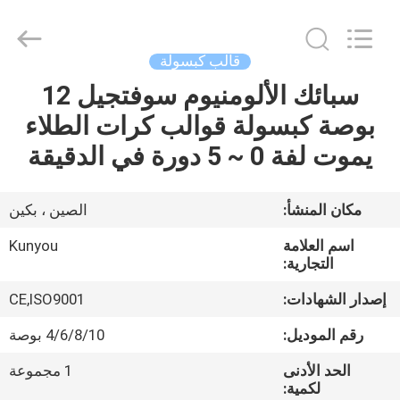
2026
KUN
YOU
Pharmatech
Co.,LTD..
قالب كبسولة
All
Rights
Reserved.
سبائك الألومنيوم سوفتجيل 12
بيت
بوصة كبسولة قوالب كرات الطلاء
المنتجات
يموت لفة 0 ~ 5 دورة في الدقيقة
فيديوهات
مكان المنشأ:
الصين ، بكين
اسم العلامة
Kunyou
معلومات
التجارية:
عنا
إصدار الشهادات:
CE,ISO9001
رقم الموديل:
4/6/8/10 بوصة
جولة
الحد الأدنى
1 مجموعة
في
لكمية: