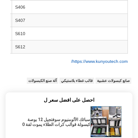
S406
S407
S610
S612
https://www.kunyoutech.com/
صانع كبسولات عشبية
قالب غطاء بلاستيكي
آلة صنع الكبسولات
احصل على افضل سعر ل
سبائك الألومنيوم سوفتجيل 12 بوصة
كبسولة قوالب كرات الطلاء يموت لفة 0
~ 5 دورة في الدقيقة