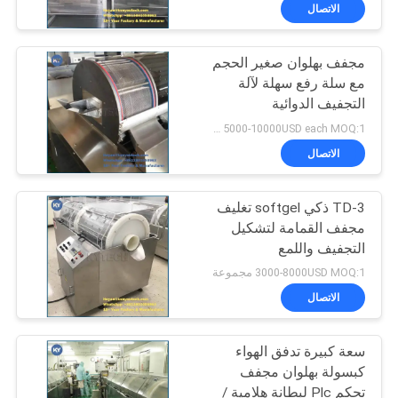
المصنع
الاتصال
مجفف بهلوان صغير الحجم
مراقبة
مع سلة رفع سهلة لآلة
الجودة
التجفيف الدوائية
5000-10000USD each MOQ:1 مجموعة
أخبار
الاتصال
اطلب
TD-3 ذكي softgel تغليف
مجفف القمامة لتشكيل
اقتباس
التجفيف واللمع
3000-8000USD MOQ:1 مجموعة
خريطة
الاتصال
الموقع
سعة كبيرة تدفق الهواء
كبسولة بهلوان مجفف
PRIVACY
تحكم Plc لبطانة هلامية /