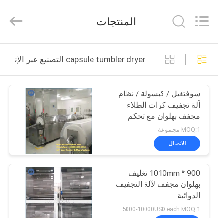
2026
KUN
YOU
المنتجات
Pharmatech
Co.,LTD..
All
Rights
Reserved.
بيت
capsule tumbler dryer التصنيع عبر الإنترنت
المنتجات
سوفتغيل / كبسولة / نظام
آلة تجفيف كرات الطلاء
فيديوهات
مجفف بهلوان مع تحكم
PLC ISO9001
MOQ:1 مجموعة
معلومات
الاتصال
عنا
900 * 1010mm تغليف
بهلوان مجفف لآلة التجفيف
جولة
الدوائية
في
5000-10000USD each MOQ:1 مجموعة