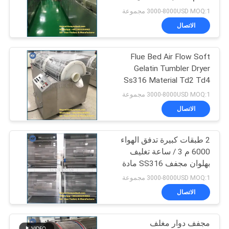
POLICY
كرات الطلاء
3000-8000USD MOQ:1 مجموعة
الاتصال
Flue Bed Air Flow Soft
Gelatin Tumbler Dryer
Ss316 Material Td2 Td4
Plc Control
3000-8000USD MOQ:1 مجموعة
الاتصال
2 طبقات كبيرة تدفق الهواء
6000 م 3 / ساعة تغليف
بهلوان مجفف SS316 مادة
التحكم PLC
3000-8000USD MOQ:1 مجموعة
الاتصال
مجفف دوار مغلف