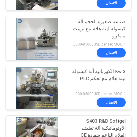
المصنع
الاتصال
صناعة صغيرة الحجم آلة
مراقبة
كبسولة لينة هلام مع تزييت
الجودة
مايكرو
35000-85000USD per set MOQ:1 مجموعة
أخبار
الاتصال
اطلب
3 Kw الكهربائية آلة كبسولة
لينة هلام مع تحكم PLC
اقتباس
35000-85000USD per set MOQ:1 مجموعة
خريطة
الاتصال
الموقع
S403 R&D Softgel
الأوتوماتيكية آلة تغليف
PRIVACY
الهلام الناعم شهادة CE