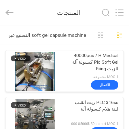
2026
KUN
YOU
المنتجات
Pharmatech
Co.,LTD..
All
Rights
Reserved.
بيت
soft gel capsule machine التصنيع عبر الإنترنت
المنتجات
40000pcs / H Medical
Plc Soft Gel كبسولة آلة
فيديوهات
للزيت Fiiing
MOQ:1 مجموعة
معلومات
الاتصال
عنا
PLC 316ss زيت القنب
لينة هلام كبسولة آلة
جولة
في
35000-85000USD per set MOQ:1 مجموعة