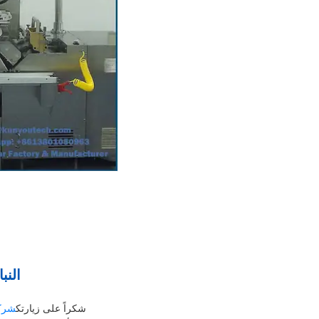
النباتا
شكراً على زيارتك
شركة