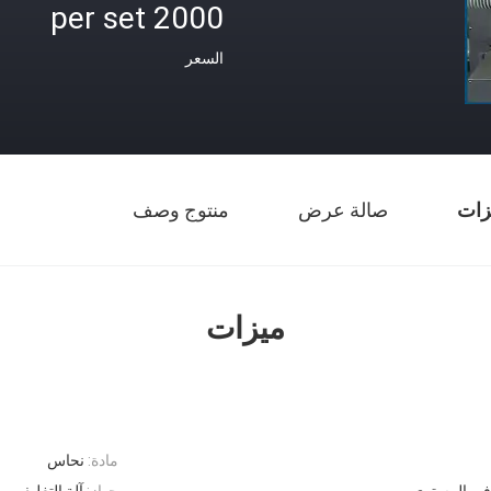
2000 per set
السعر
زات
صالة عرض
منتوج وصف
ميزات
مادة:
نحاس
في المستوى
جهاز:
آلة التغليف