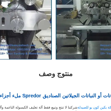
منتوج وصف
ت أو النباتات الجيلاتين الصناديق Spredor ملء أجزاء آلة لجهاز تغليف
 بكين كون يو للصيدلة
شركتنا لا تنتج وتبيع فقط آلة تغليف الكبسولة الناعمة وآل