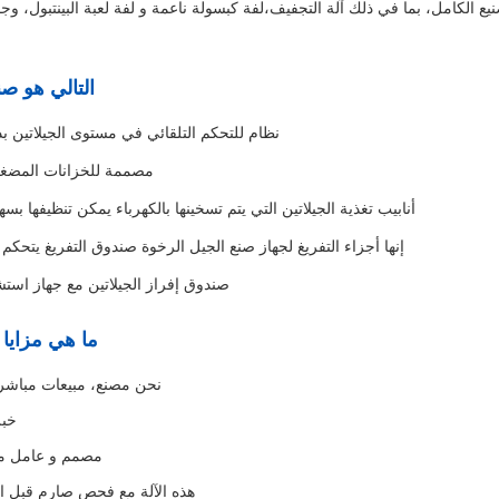
نيع الكامل، بما في ذلك آلة التجفيف،لفة كبسولة ناعمة و لفة لعبة البينتبول، وجمي
التالي هو 
نظام للتحكم التلقائي في مستوى الجيلاتين ب
مصممة للخزانات المضغوطة من 0.3
أنابيب تغذية الجيلاتين التي يتم تسخينها بالكهرباء يمكن تنظيفها بسهولة عند 75 در
إنها أجزاء التفريغ لجهاز صنع الجيل الرخوة صندوق التفريغ يتحكم
صندوق إفراز الجيلاتين مع جهاز است
ما هي مزايا آ
نحن مصنع، مبيعات مباشر
خبرة
مصمم و عامل مح
هذه الآلة مع فحص صارم قبل ا