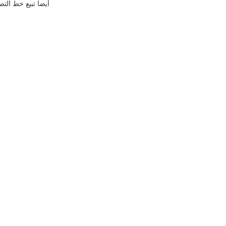
أيضا تبيع خط التص