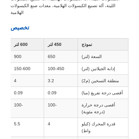
اللينة، آلة تصنيع الكبسولات الهلامية، معدات صنع الكبسولات
الهلامية
تخصيص
نموذج
450 لتر
600 لتر
السعة (لتر)
650
900
إذابة الجيلاتين (لتر)
100-450
150-600
منطقة التسخين (م2)
3.2
4
أقصى درجة تفريغ (مبا)
0.09
0.09
أقصى درجة حرارة
-100
-100
(درجة مئوية)
قدرة المحرك (كيلو
4
5.5
واط)