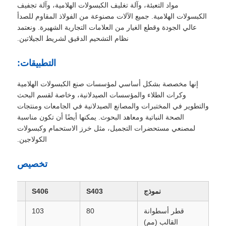
مواد التعبئة، وآلة تغليف الكبسولات الهلامية، وآلة تجفيف
الكبسولات الهلامية. جميع الآلات مصنوعة من الفولاذ المقاوم للصدأ
عالي الجودة وقطع الغيار من العلامات التجارية الشهيرة. ونعتمد
نظام التشحيم الدقيق لشريط الجيلاتين.
التطبيقات:
إنها مخصصة بشكل أساسي لمؤسسات صنع الكبسولات الهلامية
وكرات الطلاء والمؤسسات الصيدلانية، وخاصة لقسم البحث
والتطوير في المختبرات والمصانع الصيدلانية في الجامعات ومنتجات
الصحة النباتية ومعاهد البحوث. يمكنها أيضًا أن تكون مناسبة
لمصنعي مستحضرات التجميل، مثل خرز الاستحمام وكبسولات
الكولاجين.
تخصيص
نموذج
S403
S406
قطر أسطوانة
80
103
القالب (مم)