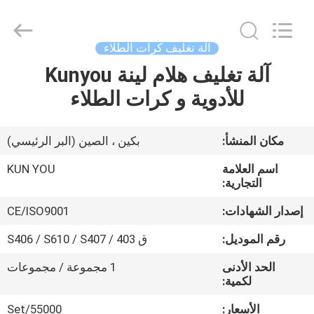
2026
KUN
YOU
Pharmatech
Co.,LTD..
آلة تغليف كرات الطلاء
All
Rights
Reserved.
آلة تغليف هلام لينة Kunyou
بيت
للأدوية و كرات الطلاء
المنتجات
مكان المنشأ:
بكين ، الصين (البر الرئيسي)
فيديوهات
اسم العلامة
KUN YOU
التجارية:
معلومات
إصدار الشهادات:
CE/ISO9001
عنا
رقم الموديل:
ق 403 / S406 / S610 / S407
الحد الأدنى
1 مجموعة / مجموعات
جولة
لكمية:
في
الأسعار:
55000/Set