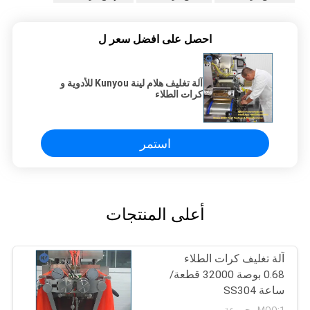
احصل على افضل سعر ل
آلة تغليف هلام لينة Kunyou للأدوية و
كرات الطلاء
استمر
أعلى المنتجات
آلة تغليف كرات الطلاء
0.68 بوصة 32000 قطعة/
ساعة SS304
MOQ:1 مجموعة