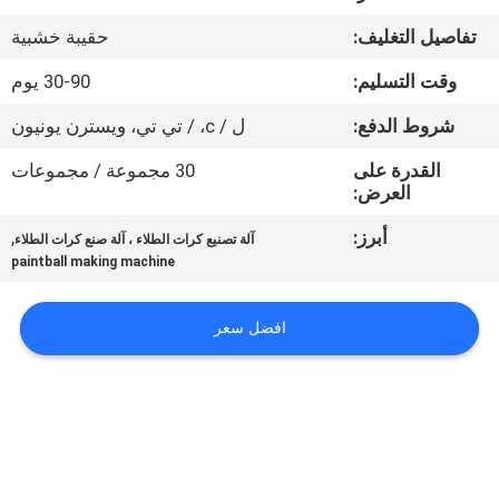
المصنع
تفاصيل التغليف:
حقيبة خشبية
مراقبة
وقت التسليم:
30-90 يوم
الجودة
شروط الدفع:
ل / c، / تي تي، ويسترن يونيون
القدرة على
30 مجموعة / مجموعات
أخبار
العرض:
أبرز:
,
آلة تصنيع كرات الطلاء ، آلة صنع كرات الطلاء
اطلب
paintball making machine
اقتباس
افضل سعر
خريطة
الموقع
PRIVACY