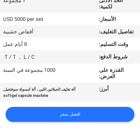
الحد الأدنى
1 مجموعة
المصنع
لكمية:
الأسعار:
USD 5000 per set
مراقبة
تفاصيل التغليف:
أقفاص خشبية
الجودة
وقت التسليم:
8 أيام عمل
أخبار
شروط الدفع:
T / T ， L / C.
القدرة على
1000 مجموعة في السنة
اطلب
العرض:
اقتباس
أبرز:
,
آلة تغليف الجيلاتين اللين ، آلة كبسولة سوفتغيل
softgel capsule machine
خريطة
الموقع
افضل سعر
PRIVACY