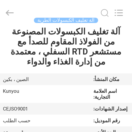
2026
KUN
YOU
Pharmatech
Co.,LTD..
آلة تغليف الكبسولات الطرية
All
Rights
Reserved.
آلة تغليف الكبسولات المصنوعة
بيت
من الفولاذ المقاوم للصدأ مع
المنتجات
مستشعر RTD السفلي ، معتمدة
من إدارة الغذاء والدواء
فيديوهات
مكان المنشأ:
الصين ، بكين
معلومات
اسم العلامة
Kunyou
عنا
التجارية:
إصدار الشهادات:
CE,ISO9001
جولة
رقم الموديل:
حسب الطلب
في