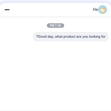
آلة تغليف سوفتغيل مختبر صغيرة الحجم أوتوماتيكية بالكامل
He
آلة تغليف الكبسولات الطرية على نطاق واسع ، آلة تعبئة سائل
الكبسولات الطرية S406
7:40 PM
لينة الجيلاتين التلقائي آلة كبسولة النشا المواد الخام للأغذية الدوائية
Good day, what product are you looking for?
فئات شعبية
جميع
آلة تغليف الكبسولات 
آلة تغليف كرات الطلاء
الطرية
آلة تغليف Vgel 
مجفف بهلوان التغليف
الأوتوماتيكية
صواني تجفيف 
خزان ذوبان الجيلاتين
بلاستيكية
قالب كبسولة
آلة صنع الكبسولة اللينة