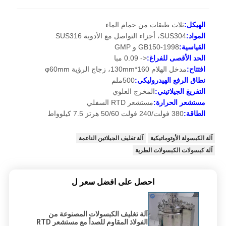
الهيكل:
ثلاث طبقات من حمام الماء
المواد:
SUS304، أجزاء التواصل مع الأدوية SUS316
القياسية:
GB150-1998 و GMP
الحد الأقصى للفراغ:
<- 0.09 مبا
افتتاح:
مدخل الهلام 160*130mm، زجاج الرؤية φ60mm
نطاق الرفع الهيدروليكي:
500ملم
التفريغ الجيلاتيني:
المخرج العلوي
مستشعر الحرارة:
مستشعر RTD السفلي
الطاقة:
380 فولت/240 فولت 50/60 هرتز 7.5 كيلوواط
آلة الكبسولة الأوتوماتيكية
آلة تغليف الجيلاتين الناعمة
آلة كبسولات الكبسولات الطرية
احصل على افضل سعر ل
آلة تغليف الكبسولات المصنوعة من
الفولاذ المقاوم للصدأ مع مستشعر RTD