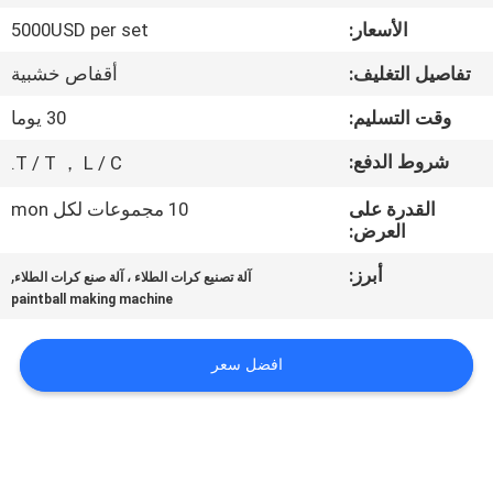
المصنع
الأسعار:
5000USD per set
تفاصيل التغليف:
أقفاص خشبية
مراقبة
الجودة
وقت التسليم:
30 يوما
شروط الدفع:
T / T ， L / C.
أخبار
القدرة على
10 مجموعات لكل mon
العرض:
اطلب
أبرز:
,
آلة تصنيع كرات الطلاء ، آلة صنع كرات الطلاء
اقتباس
paintball making machine
خريطة
افضل سعر
الموقع
PRIVACY