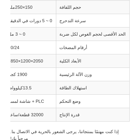
حجم اللفافة
150×250ملم
سرعة التدحرج
0 ~ 5 دورات في الدقيقة
الحد الأقصى لحجم الغوص لكل ضربة
0 ~ 3 مل
أرقام المضخات
20/24
الأبعاد الكلية
2050×1200×1850
وزن الآلة الرئيسية
1900 كجم
استهلاك الطاقة
13.5كيلوواط
وضع التحكم
PLC + شاشة لمسة
قدرة الإنتاج
32000 قطعة/ساعة
إذا كنت مهتمًا بمنتجاتنا، يرجى الشعور بالحرية في الاتصال بنا.
مرحباً بك!