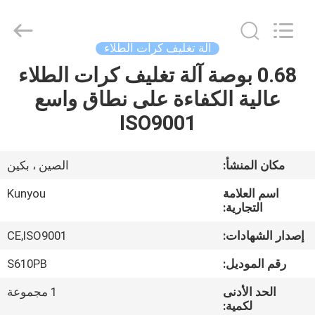
2026
KUN
YOU
Pharmatech
Co.,LTD..
آلة تغليف كرات الطلاء
All
Rights
Reserved.
0.68 بوصة آلة تغليف كرات الطلاء
بيت
عالية الكفاءة على نطاق واسع
المنتجات
ISO9001
فيديوهات
مكان المنشأ:
الصين ، بكين
اسم العلامة
Kunyou
معلومات
التجارية:
عنا
إصدار الشهادات:
CE,ISO9001
رقم الموديل:
S610PB
جولة
الحد الأدنى
1 مجموعة
في
لكمية: