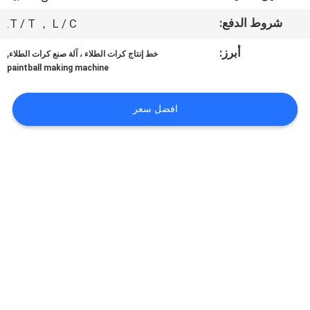
المصنع
شروط الدفع:
T / T ， L / C.
مراقبة
أبرز:
,
خط إنتاج كرات الطلاء ، آلة صنع كرات الطلاء
paintball making machine
الجودة
افضل سعر
أخبار
اطلب
اقتباس
خريطة
الموقع
PRIVACY