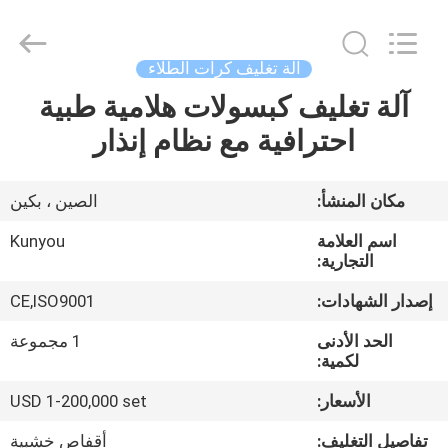
2026
KUN
YOU
Pharmatech
Co.,LTD..
آلة تغليف كرات الطلاء
All
Rights
Reserved.
آلة تغليف كبسولات هلامية طبية
بيت
احترافية مع نظام إنذار
المنتجات
مكان المنشأ:
الصين ، بكين
فيديوهات
اسم العلامة
Kunyou
التجارية:
معلومات
إصدار الشهادات:
CE,ISO9001
عنا
الحد الأدنى
1 مجموعة
لكمية:
جولة
الأسعار:
USD 1-200,000 set
في
تفاصيل التغليف:
أقفاص خشبية