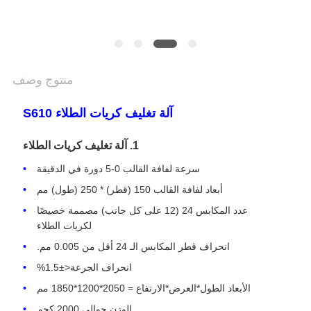
POLICY
منتوج وصف
آلة تغليف كريات الطلاء S610
1. آلة تغليف كريات الطلاء
سرعة لفافة القالب 0-5 دورة في الدقيقة
أبعاد لفافة القالب 150 (قطر) * 250 (طول) مم
عدد المكابس 24 (12 على كل جانب) مصممة خصيصًا
لكريات الطلاء
انحراف قطر المكابس الـ 24 أقل من 0.005 مم.
انحراف الجرعة<±1.5%
الأبعاد الطول*العرض*الارتفاع = 2050*1200*1850 مم
الوزن حوالي 2000 كجم