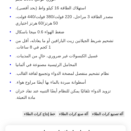
استهلاك الطاقة 16 كيلو واط (بحد أقصى)،
مصدر الطاقة 3 مراحل، 220 فولت/380 فولت/440 فولت،
50 هرتز/60 هرتز اختياري
ضغط الهواء 0.6 ميجا باسكال
تشحيم شريط الجيلاتين زيت البارافين أو ما يعادله، أقل من
1 كجم في 8 ساعات.
غسيل الكبسولات غير ضروري، خالٍ من المذيبات.
المحامل الرئيسية مصنوعة في ألمانيا
نظام تشحيم منفصل لمضخة الدواء وتجميع لفافة القالب.
أسطوانة مبردة بالماء بها أيضًا مراوح هواء.
تزويد الدواء تلقائيًا يمكن للنظام أيضًا التنبيه عند نفاد خزان
مادة التعبئة.
آلة تصنيع كرات الطلاء
آلة صنع كرات الطلاء
خط إنتاج كرات الطلاء