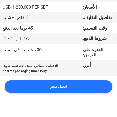
المصنع
الأسعار:
USD 1-200,000 PER SET
تفاصيل التغليف:
أقفاص خشبية
مراقبة
الجودة
وقت التسليم:
45 يوما بعد الدفع
شروط الدفع:
T / T ， L / C.
أخبار
القدرة على
30 مجموعة في السنة
العرض:
اطلب
أبرز:
,
آلة تغليف الجيلاتين اللينة ، آلات تعبئة الأدوية
اقتباس
pharma packaging machinery
خريطة
افضل سعر
الموقع
PRIVACY