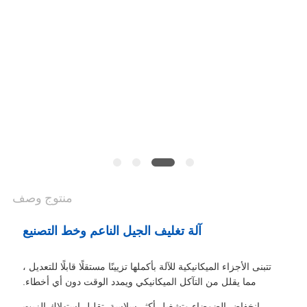
POLICY
منتوج وصف
آلة تغليف الجيل الناعم وخط التصنيع
تتبنى الأجزاء الميكانيكية للآلة بأكملها تزيينًا مستقلًا قابلًا للتعديل ،
مما يقلل من التآكل الميكانيكي ويمدد الوقت دون أي أخطاء.
انخفاض الضوضاء وتشغيل أكثر سلاسة. تقليل استهلاك الزيت