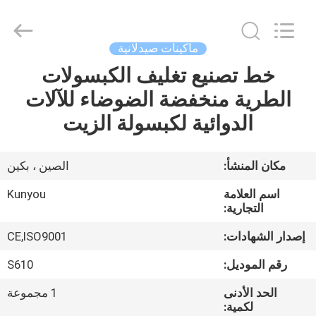
2026
KUN
YOU
Pharmatech
Co.,LTD..
ماكينات صيدلانية
All
Rights
Reserved.
خط تصنيع تغليف الكبسولات
بيت
الطرية منخفضة الضوضاء للآلات
المنتجات
الدوائية لكبسولة الزيت
فيديوهات
مكان المنشأ:
الصين ، بكين
اسم العلامة
Kunyou
معلومات
التجارية:
عنا
إصدار الشهادات:
CE,ISO9001
رقم الموديل:
S610
جولة
الحد الأدنى
1 مجموعة
في
لكمية: