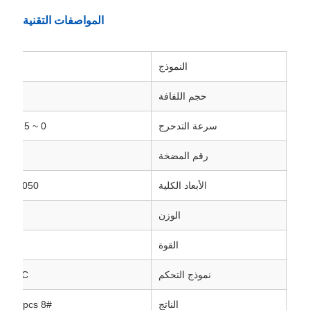
المواصفات التقنية
النموذج
حجم اللفافة
Φ250
سرعة التدحرج
0 ~ 5 دورات في الدقيقة
رقم المضخة
الأبعاد الكلية
2050*1200*1850mm
الوزن
القوة
5
نموذج التحكم
PLC + شاشة لمسة
الناتج
8# OA115,440pcs/ساعة