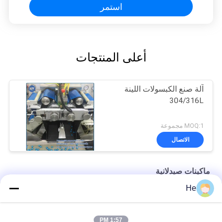
استمر
أعلى المنتجات
آلة صنع الكبسولات اللينة
304/316L
MOQ:1 مجموعة
الاتصال
ماكينات صيدلانية
He
آلة تغليف كبسولات كرات الطلاء فارما
آلة كبسولة الجيلاتين مع صهر الجيلاتين المتحرك / خزان الخدمة
1:57 PM