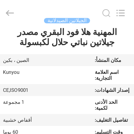
2026
KUN
YOU
Pharmatech
Co.,LTD..
الجيلاتين الصيدلانية
All
Rights
Reserved.
المهنية هلا فود البقري مصدر
بيت
جيلاتين نباتي حلال لكبسولة
المنتجات
مكان المنشأ:
الصين ، بكين
فيديوهات
اسم العلامة
Kunyou
التجارية:
معلومات
إصدار الشهادات:
CE,ISO9001
عنا
الحد الأدنى
1 مجموعة
لكمية:
جولة
تفاصيل التغليف:
أقفاص خشبية
في
وقت التسليم:
60 يوما