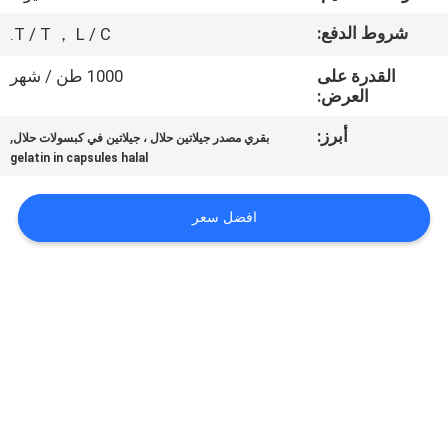
المصنع
شروط الدفع:
T / T ， L / C.
مراقبة
القدرة على
1000 طن / شهر
العرض:
الجودة
أبرز:
,
بقري مصدر جيلاتين حلال ، جيلاتين في كبسولات حلال
gelatin in capsules halal
أخبار
افضل سعر
اطلب
اقتباس
خريطة
الموقع
PRIVACY