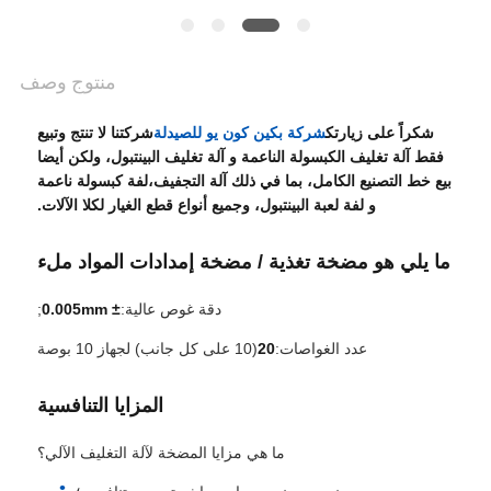
POLICY
منتوج وصف
شكراً على زيارتك
شركة بكين كون يو للصيدلة
شركتنا لا تنتج وتبيع
فقط آلة تغليف الكبسولة الناعمة و آلة تغليف البينتبول، ولكن أيضا
بيع خط التصنيع الكامل، بما في ذلك آلة التجفيف،لفة كبسولة ناعمة
و لفة لعبة البينتبول، وجميع أنواع قطع الغيار لكلا الآلات.
ما يلي هو مضخة تغذية / مضخة إمدادات المواد ملء
دقة غوص عالية:
± 0.005mm
;
عدد الغواصات:
20
(10 على كل جانب) لجهاز 10 بوصة
المزايا التنافسية
ما هي مزايا المضخة لآلة التغليف الآلي؟