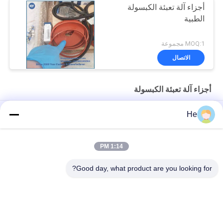
أجزاء آلة تعبئة الكبسولة
الطبية
MOQ:1 مجموعة
الاتصال
أجزاء آلة تعبئة الكبسولة
إسفين حقن / كبسولة كبسولة ملء آلة أجزاء قوالب يموت لفة إسفين
He
الأدوات
آلة تعبئة الكبسولة SS316 أجزاء إنتاج تغليف الجيلاتين اللين
1:14 PM
يموت لفة / سوفتغيل تغليف قطع غيار كبسولة أجزاء آلة تعبئة
Good day, what product are you looking for?
فئات شعبية
جميع
آلة تغليف الكبسولات 
آلة تغليف كرات الطلاء