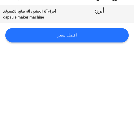
المصنع
أبرز:
,
أجزاء آلة الحشو ، آلة صانع الكبسولة
capsule maker machine
مراقبة
الجودة
افضل سعر
أخبار
اطلب
اقتباس
خريطة
الموقع
PRIVACY