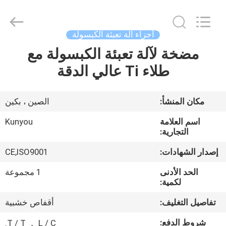
2026
KUN
YOU
Pharmatech
Co.,LTD..
أجزاء آلة تعبئة الكبسولة
All
Rights
Reserved.
مضخة لآلة تعبئة الكبسولة مع
بيت
طلاء Ti عالي الدقة
المنتجات
مكان المنشأ:
الصين ، بكين
فيديوهات
اسم العلامة
Kunyou
التجارية:
معلومات
إصدار الشهادات:
CE,ISO9001
عنا
الحد الأدنى
1 مجموعة
لكمية:
جولة
تفاصيل التغليف:
أقفاص خشبية
في
شروط الدفع:
T / T ， L / C.