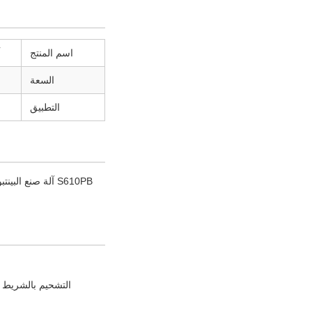
اسم المنتج
السعة
التطبيق
S610PB آلة صنع 
التشحيم بالشريط الجيلاتيني