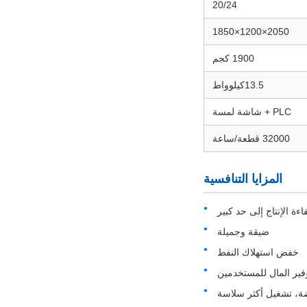
20/24
2050×1200×1850
1900 كجم
13.5كيلوواط
PLC + شاشة لمسة
32000 قطعة/ساعة
المزايا التنافسية
ءة الإنتاج إلى حد كبير
ضيقة وجميلة
خفض استهلاك النفط
فير المال للمستخدمين
، تشغيل أكثر سلاسة