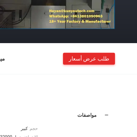
طلب عرض أسعار
مي
مواصفات
حجم:
كبير
الإخراج:
بينبول 32000 في الساعة