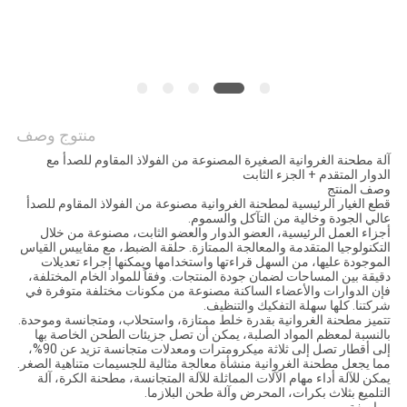
POLICY
منتوج وصف
آلة مطحنة الغروانية الصغيرة المصنوعة من الفولاذ المقاوم للصدأ مع
الدوار المتقدم + الجزء الثابت
وصف المنتج
قطع الغيار الرئيسية لمطحنة الغروانية مصنوعة من الفولاذ المقاوم للصدأ
عالي الجودة وخالية من التآكل والسموم.
أجزاء العمل الرئيسية، العضو الدوار والعضو الثابت، مصنوعة من خلال
التكنولوجيا المتقدمة والمعالجة الممتازة. حلقة الضبط، مع مقاييس القياس
الموجودة عليها، من السهل قراءتها واستخدامها ويمكنها إجراء تعديلات
دقيقة بين المساحات لضمان جودة المنتجات. وفقاً للمواد الخام المختلفة،
فإن الدوارات والأعضاء الساكنة مصنوعة من مكونات مختلفة متوفرة في
شركتنا. كلها سهلة التفكيك والتنظيف.
تتميز مطحنة الغروانية بقدرة خلط ممتازة، واستحلاب، ومتجانسة وموحدة.
بالنسبة لمعظم المواد الصلبة، يمكن أن تصل جزيئات الطحن الخاصة بها
إلى أقطار تصل إلى ثلاثة ميكرومترات ومعدلات متجانسة تزيد عن 90%،
مما يجعل مطحنة الغروانية منشأة معالجة مثالية للجسيمات متناهية الصغر.
يمكن للآلة أداء مهام الآلات المماثلة للآلة المتجانسة، مطحنة الكرة، آلة
التلميع بثلاث بكرات، المحرض وآلة طحن البلازما.