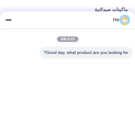
ماكينات صيدلانية
He
آلة تغليف كبسولات كرات الطلاء فارما
آلة كبسولة الجيلاتين مع صهر الجيلاتين المتحرك / خزان الخدمة
4:05 AM
آلة تغليف الكبسولات الدوائية من R & D بسعة صغيرة S403
Good day, what product are you looking for?
فئات شعبية
جميع
آلة تغليف الكبسولات 
آلة تغليف كرات الطلاء
الطرية
آلة تغليف Vgel 
مجفف بهلوان التغليف
الأوتوماتيكية
صواني تجفيف 
خزان ذوبان الجيلاتين
بلاستيكية