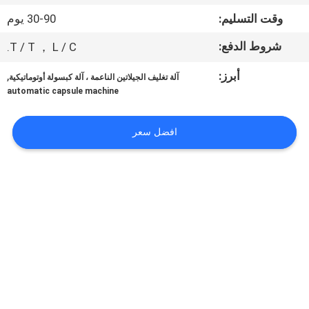
المصنع
وقت التسليم:
30-90 يوم
شروط الدفع:
T / T ， L / C.
مراقبة
الجودة
أبرز:
,
آلة تغليف الجيلاتين الناعمة ، آلة كبسولة أوتوماتيكية
automatic capsule machine
أخبار
افضل سعر
اطلب
اقتباس
خريطة
الموقع
PRIVACY