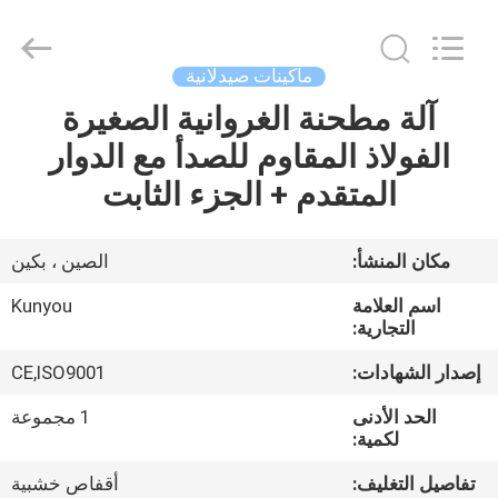
2026
KUN
YOU
Pharmatech
Co.,LTD..
ماكينات صيدلانية
All
Rights
Reserved.
آلة مطحنة الغروانية الصغيرة
بيت
الفولاذ المقاوم للصدأ مع الدوار
المنتجات
المتقدم + الجزء الثابت
فيديوهات
مكان المنشأ:
الصين ، بكين
اسم العلامة
Kunyou
معلومات
التجارية:
عنا
إصدار الشهادات:
CE,ISO9001
الحد الأدنى
1 مجموعة
جولة
لكمية:
في
تفاصيل التغليف:
أقفاص خشبية