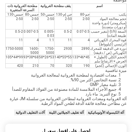
مواصفة
اسم
يقف مطحنة الغروانية
مطحنة الغروانية ذات
السرعة المتغيرة
يكتب
جم-80
جي إم-130
جمس-50
جمس-80
جمس-130
حجم معالجة المواد
2-50
2-50
2-50
2-50
2-50
(ميكرومتر) (دورة واحدة
أو دورات متعددة)
السعة (t/h) (تتغير حسب
0.07-0.5
0.5-2
0.005-
0.007-0.5
0.5-2
طبيعة المادة)
0.03
قوة المحرك الكهربائي
4
11
1.1
4
11
الرئيسي (كيلوواط)
دورة في الدقيقة للمحرك
2890
2930
1750-
1600-
1750-5000
الكهربائي (ص / دقيقة)
5000
5000
الحجم الكلي (الطول ×
45*46*133
55*55*140
53*26*58
68*38*93
99*44*105
العرض × الارتفاع) ملم
الوزن الإجمالي (كجم)
190
320
70
210
420
ميزة تنافسية
1. معدات اقتصادية لمطحنة الغروانية لمعالجة الغروانية
2. نسبة التجانس أكثر من 90%.
3. تلبية معيار GMP
4. جميع الأجزاء الملامسة للمادة مصنوعة من الفولاذ المقاوم للصدأ
5. نوع التبريد: ماء بارد
آلة الغروانية ومعدات الغروانية لمطاحن الغروانية من سلسلة JM عبارة
عن مطاحن معالجة فائقة الدقة لطحن المواد الرطبة.
آلة الكبسولة الأوتوماتيكية
آلة تغليف الجيلاتين اللينة
آلات التغليف الدوائية
احصل على افضل سعر ل