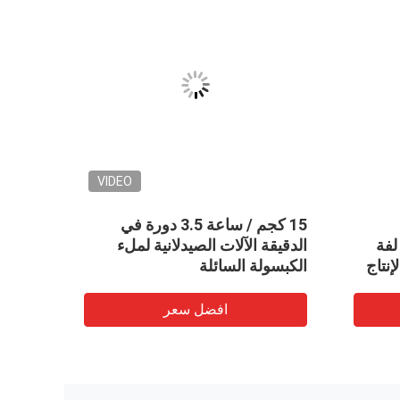
VIDEO
دلانية
Ф103X172mm تعبئة زيت
اتيكية
سوفتغيل الآلات الصيدلانية / لفة
الدقي
يموت 0-7 دورة في الدقيقة لإنتاج
الكبس
كرات الطلاء
افضل سعر