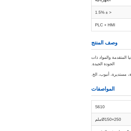
< ± 1.5%
PLC + HMI
وصف المنتج
يا المتقدمة والمواد ذات
الجودة الجيدة.
، مستديرة، أنبوب، الخ.
المواصفات
S610
Ø150×250ملم