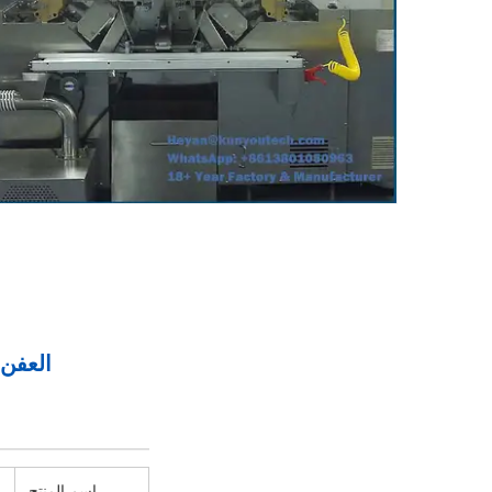
العفن Ø150 × 250mm الكبسولة الناعمة الآلات الصيدلانية مع عداد ا
اسم المنتج