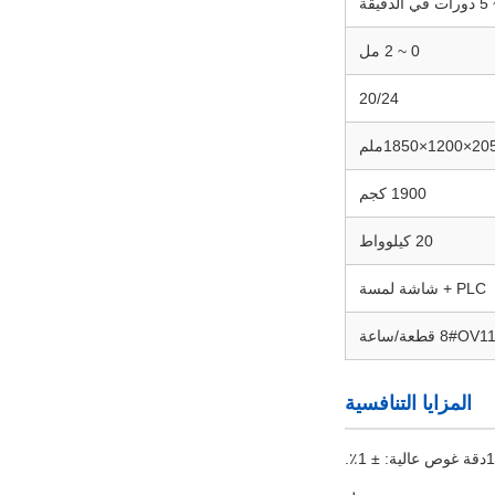
0 ~ 2 مل
20/24
120×1850ملم
1900 كجم
20 كيلوواط
PLC + شاشة لمسة
8# قطعة/ساعة
المزايا التنافسية
1دقة غوص عالية: ± 1٪.