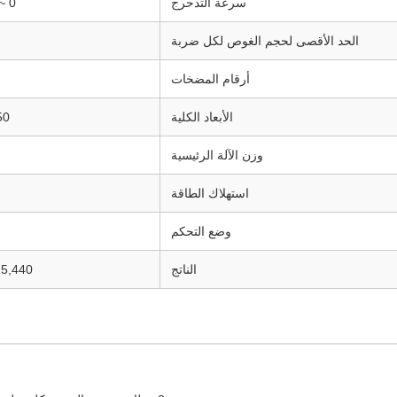
سرعة التدحرج
0 ~ 5 دورات في الدقيقة
الحد الأقصى لحجم الغوص لكل ضربة
أرقام المضخات
الأبعاد الكلية
2050×0
وزن الآلة الرئيسية
استهلاك الطاقة
وضع التحكم
الناتج
OV115,440