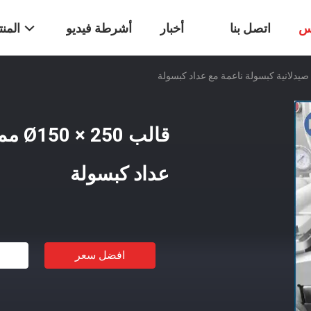
س
اتصل بنا
أخبار
أشرطة فيديو
المن
قالب 
عداد كبسولة
افضل سعر