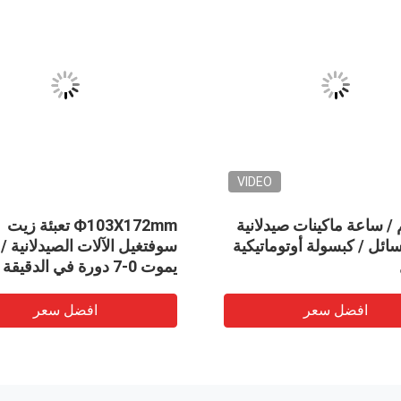
نة الغروانية الفولاذ
15 كجم / ساعة ماكينات صي
م للصدأ الخالط لطحن
سعة للسائل / كبسولة أوتوم
ات الدقيقة
بالكامل
افضل سعر
افضل سعر