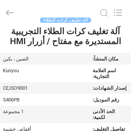
2026
KUN
YOU
Pharmatech
Co.,LTD..
آلة تغليف كرات الطلاء
All
Rights
Reserved.
آلة تغليف كرات الطلاء التجريبية
بيت
المستديرة مع مفتاح / أزرار HMI
المنتجات
مكان المنشأ:
الصين ، بكين
فيديوهات
اسم العلامة
Kunyou
التجارية:
معلومات
إصدار الشهادات:
CE,ISO9001
عنا
رقم الموديل:
S406PB
الحد الأدنى
1 مجموعة
جولة
لكمية:
في
تفاصيل التغليف:
أقفاص خشبية