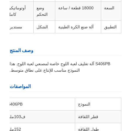
السعة
18000 قطعة / ساعة
وضع
أوتوماتيكي
التحكم
كامل
التطبيق
آلة صنع الكرة الطينية
الشكل
مستديرة
وصف المنتج
S406PB آلة تغليف لعبة اللوح خاصة لمصنعي لعبة اللوح. هذا
النموذج مناسب للإنتاج على نطاق متوسط.
المواصفات
النموذج
S406PB
قطر اللفافة
ف103ملم
طول اللفافة
152ملم