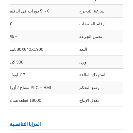
سرعة التدحرج
0 ~ 5 دورات في الدقيقة
أرقام المضخات
10
تحمل الجرعة
± 2%
البعد
880X640X1900ملم
وزن
900 كجم
استهلاك الطاقة
7 كيلوواط
وضع التحكم
PLC + HMI مفتاح / أزرار
معدل الإنتاج
18000 قطعة/ساعة
المزايا التنافسية