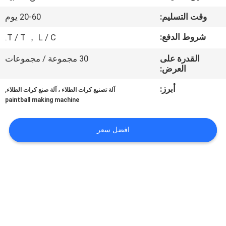
المصنع
وقت التسليم:
20-60 يوم
مراقبة
شروط الدفع:
T / T ， L / C.
الجودة
القدرة على
30 مجموعة / مجموعات
العرض:
أخبار
أبرز:
,
آلة تصنيع كرات الطلاء ، آلة صنع كرات الطلاء
paintball making machine
اطلب
افضل سعر
اقتباس
خريطة
الموقع
PRIVACY