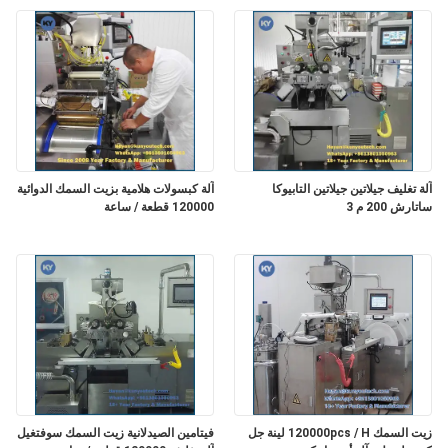
المصنع
مراقبة
الجودة
أخبار
آلة تغليف جيلاتين جيلاتين التابيوكا
آلة كبسولات هلامية بزيت السمك الدوائية
ساتارش 200 م 3
120000 قطعة / ساعة
اطلب
اقتباس
خريطة
الموقع
PRIVACY
زيت السمك 120000pcs / H لينة جل
فيتامين الصيدلانية زيت السمك سوفتغيل