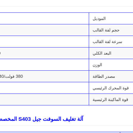
الموديل
حجم لفة القالب
سرعة لفة القالب
البعد الكلي
0
الوزن
مصدر الطاقة
380 فولت/240 فولت، 50/60 هرتز
قوة المحرك الرئيسي
قوة الماكينة الرئيسية
آلة تغليف السوفت جيل S403 المخصصة للبحث والتطوير