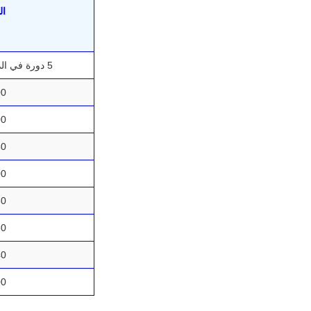
ال
5 دورة في الدقيقة
00
00
80
00
80
60
40
00