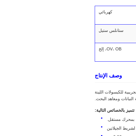
كهربائي
ستانلس ستيل
OV، OB، إلخ
وصف الإنتاج
 هي آلة تجريبية للكبسولات اللينة
لنباتات ومعاهد البحث.
تتميز بالخصائص التالية:
ل بمحرك مستقل.
شريط الجيلاتين