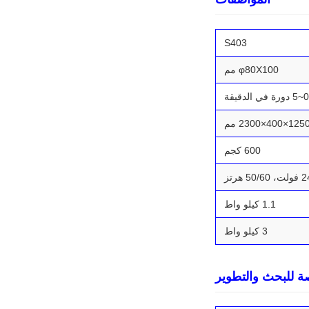
S403
φ80X100 مم
0~5 دورة في الدقيقة
125×400×2300 مم
600 كجم
1.1 كيلو واط
3 كيلو واط