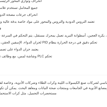
انحراف وتوازي المحور الرئيسي ضمن
جميع المحامل تستخدم علامة
انحراف جرعات مضخة الدواء أ
تعتمد التروس الدودية والتروس والمحور على مواد خاصة بدقة عالية 
ف
 بكرة العجين، أسطوانة التبريد تعمل بمحرك مستقل، يتم التحكم في السرعة ع
تحكم دقيق في درجة الحرارة بنظام PID لخزان الدواء، الإسفين الحقن، وصندوق الموزع.
يعتمد خزان الدواء على تصمي
تحكم PLC وشاشة لمس، مع وظائف تشخيص الأعطال.
ي لشركات صنع الكبسولات اللينة وكرات الطلاء وشركات الأدوية، وخاصة لق
مصانع الأدوية في الجامعات ومنتجات صحة النباتات ومعاهد البحث. يمكن أن تكو
مستحضرات التجميل، مثل كرات الاستحمام