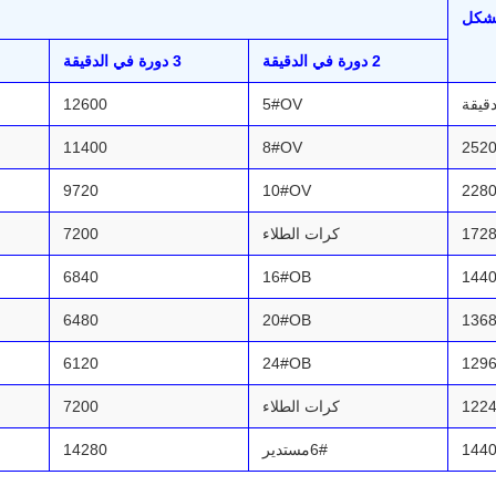
شكل
2 دورة في الدقيقة
3 دورة في الدقيقة
12600
5#OV
11400
8#OV
252
9720
10#OV
228
172
كرات الطلاء
7200
6840
16#OB
144
6480
20#OB
136
6120
24#OB
129
122
كرات الطلاء
7200
144
6#مستدير
14280